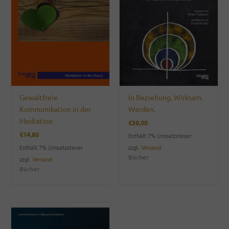
Gewaltfreie
In Beziehung. Wirksam.
Kommunikation in der
Werden.
Mediation
€
38,00
€
14,80
Enthält 7% Umsatzsteuer
Enthält 7% Umsatzsteuer
zzgl.
Versand
Bücher
zzgl.
Versand
Bücher