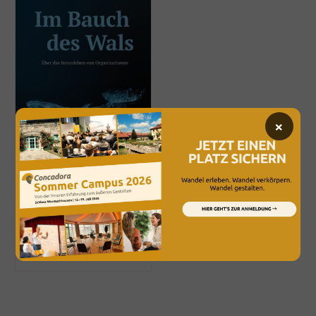
×
Im Bauch des Wals
€
24,90
Enthält 7% Umsatzsteuer
zzgl.
Versand
Bücher