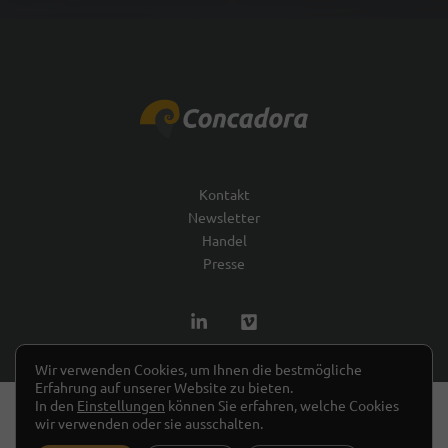
Kontakt
Newsletter
Handel
Presse
Wir verwenden Cookies, um Ihnen die bestmögliche
Erfahrung auf unserer Website zu bieten.
In den
Einstellungen
können Sie erfahren, welche Cookies
Copyright © 2026 Concadora
Impressum
wir verwenden oder sie ausschalten.
Datenschutzerklärung
AGB
Widerrufsbelehrung