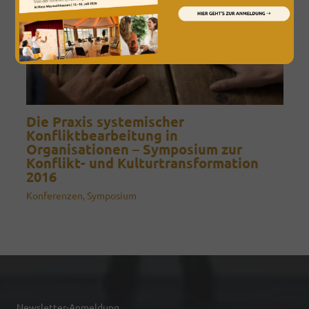
Die Praxis systemischer
Konfliktbearbeitung in
Organisationen – Symposium zur
Konflikt- und Kulturtransformation
2016
Konferenzen
,
Symposium
Newsletter-Anmeldung