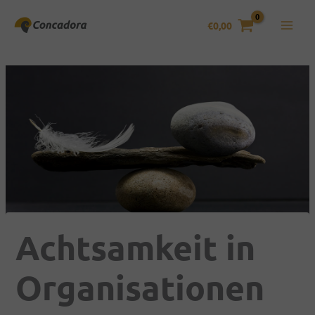
Zum
Inhalt
€
0,00
springen
Achtsamkeit in
Organisationen