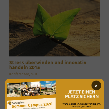
Stress überwinden und innovativ
handeln 2015
Konferenzen
,
MLK
×