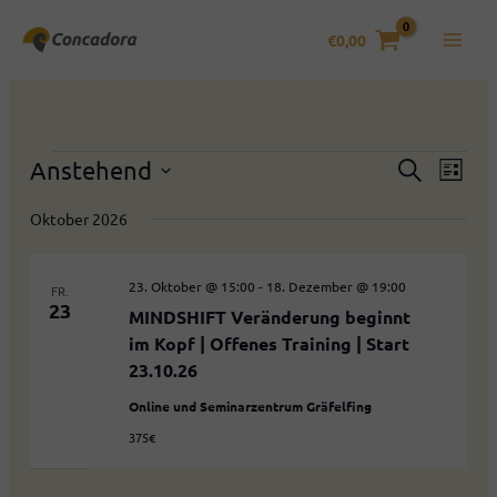
Zum
Inhalt
€
0,00
springen
Veranstaltungen
Anstehend
Veranstaltung
Verans
Suche
Liste
Suche
Ansich
Datum
und
Naviga
Oktober 2026
wählen.
Ansichten,
Navigation
23. Oktober @ 15:00
-
18. Dezember @ 19:00
FR.
23
MINDSHIFT Veränderung beginnt
im Kopf | Offenes Training | Start
23.10.26
Online und Seminarzentrum Gräfelfing
375€