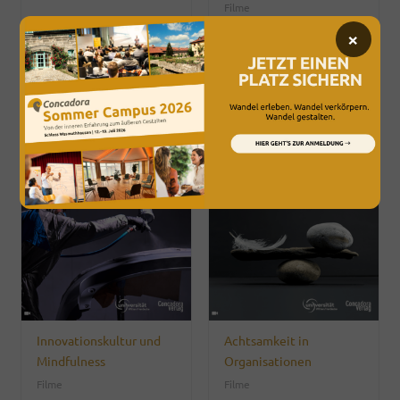
Filme
×
Innovationskultur und
Achtsamkeit in
Mindfulness
Organisationen
Filme
Filme