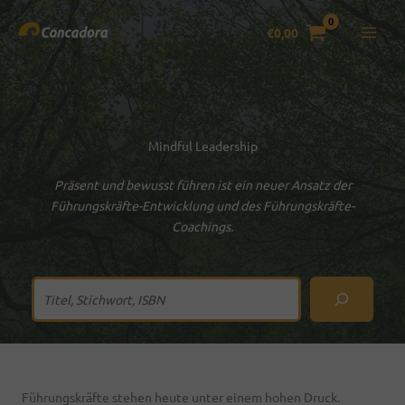
Zum
Inhalt
€
0,00
springen
Mindful Leadership
Präsent und bewusst führen ist ein neuer
Ansatz der
Führungskräfte-Entwicklung und
des Führungskräfte-
Coachings.
Suchen
Führungskräfte stehen heute unter einem hohen Druck.