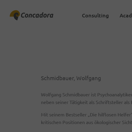
Zum
Inhalt
Consulting
Aca
springen
Schmidbauer, Wolfgang
Wolfgang Schmidbauer ist Psychoanalytiker 
neben seiner Tätigkeit als Schriftsteller al
Mit seinem Bestseller „Die hilflosen Helfe
kritischen Positionen aus ökologischer Sich