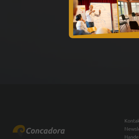
Konta
Newsl
Hande