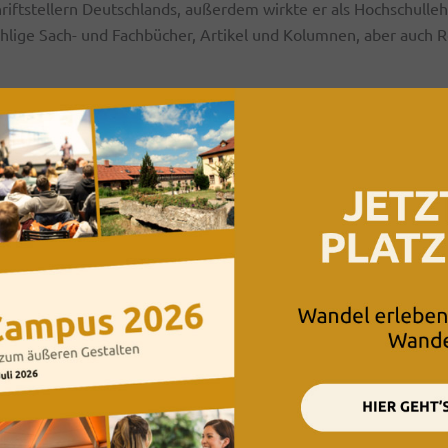
riftstellern Deutschlands, außerdem wirkte er als Hochschulleh
ählige Sach- und Fachbücher, Artikel und Kolumnen, aber auch
Newsletter-Anmeldung
Nichts mehr verpassen.
Vor-& Nachname