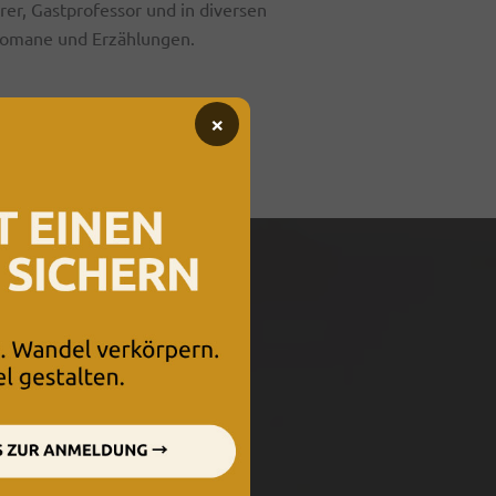
rer, Gastprofessor und in diversen
 Romane und Erzählungen.
×