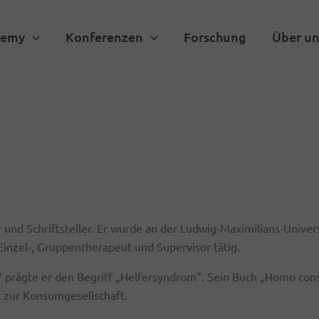
demy
Konferenzen
Forschung
Über un
und Schriftsteller. Er wurde an der Ludwig-Maximilians-Univer
s Einzel-, Gruppentherapeut und Supervisor tätig.
r“ prägte er den Begriff „Helfersyndrom“. Sein Buch „Homo con
t zur Konsumgesellschaft.