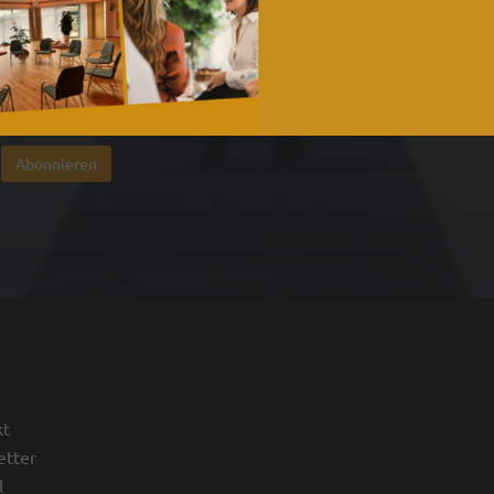
E-Mail*
Ich akzeptiere die
Datenschutzbestimmungen
kt
etter
l