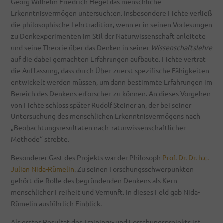
Georg Wilhelm Friedrich Hegel das menschliche
Erkenntnisvermögen untersuchten. Insbesondere Fichte verließ
die philosophische Lehrtradition, wenn er in seinen Vorlesungen
zu Denkexperimenten im Stil der Naturwissenschaft anleitete
und seine Theorie über das Denken in seiner
Wissenschaftslehre
auf die dabei gemachten Erfahrungen aufbaute. Fichte vertrat
die Auffassung, dass durch Üben zuerst spezifische Fähigkeiten
entwickelt werden müssen, um dann bestimmte Erfahrungen im
Bereich des Denkens erforschen zu können. An dieses Vorgehen
von Fichte schloss später Rudolf Steiner an, der bei seiner
Untersuchung des menschlichen Erkenntnisvermögens nach
„Beobachtungsresultaten nach naturwissenschaftlicher
Methode“ strebte.
Besonderer Gast des Projekts war der Philosoph
Prof. Dr. Dr. h.c.
Julian Nida-Rümelin
. Zu seinen Forschungsschwerpunkten
gehört die Rolle des begründenden Denkens als Kern
menschlicher Freiheit und Vernunft. In dieses Feld gab Nida-
Rümelin ausführlich Einblick.
Als erstes Resultat des Trainings- und Forschungsprojekts ist