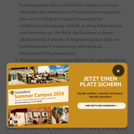
Funktionsweise des menschlichen Geistes auch viele
Methoden des meditativen Forschens hervorgebracht.
Die von Jon Kabat-Zinn inspirierte westliche
Mindfulness-Bewegung schließt an diese Erkenntnisse
und Methoden an. Die Rolle des Denkens in dieser
säkularisierten Form der Achtsamkeitspraxis wird von
buddhistischen Forscher:innen allerdings als
klärungsbedürftig bezeichnet.
Philosophische Forschungstradition
: Die abendländische
Philosophie war in der Antike vor allem Praxis und Übung.
×
Sokrates, Platon und später die Philosophen der Stoa
entwickelten dialogische und meditative Denkübungen,
die auf Weisheit und ein gelingendes Leben ausgerichtet
waren. Im Verlauf der Philosophiegeschichte wurde
dieser Ansatz allerdings von einem inhaltlichen Fokus auf
Theorie und Lehre verdrängt.
Etwas Neues trat auf, als Immanuel Kant und in seiner Nachfolge
Johann Gottlieb Fichte, Friedrich Wilhelm Ludwig Schelling und