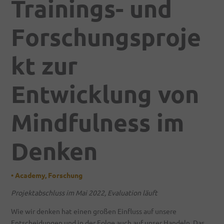
Trainings- und
Forschungsproje
kt zur
Entwicklung von
Mindfulness im
Denken
•
Academy
,
Forschung
Projektabschluss im Mai 2022, Evaluation läuft
Wie wir denken hat einen großen Einfluss auf unsere
Entscheidungen und in der Folge auch auf unser Handeln. Das