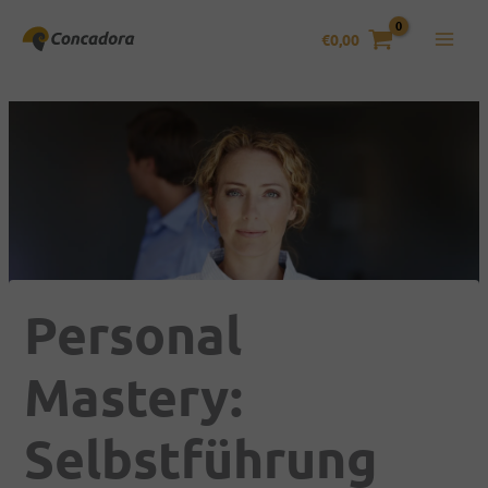
Zum
Inhalt
€
0,00
springen
Personal
Mastery:
Selbstführung