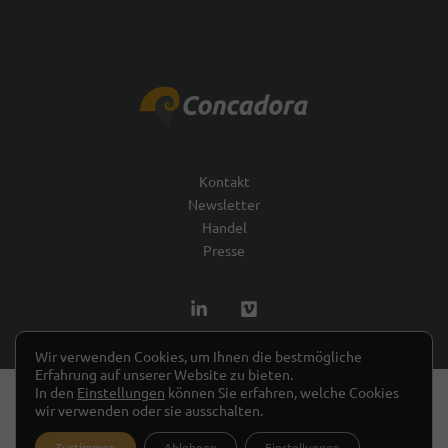
Kontakt
Newsletter
Handel
Presse
Wir verwenden Cookies, um Ihnen die bestmögliche
Erfahrung auf unserer Website zu bieten.
In den
Einstellungen
können Sie erfahren, welche Cookies
Copyright © 2026 Concadora
Impressum
wir verwenden oder sie ausschalten.
Datenschutzerklärung
AGB
Widerrufsbelehrung
Zustimmen
Ablehnen
Einstellungen