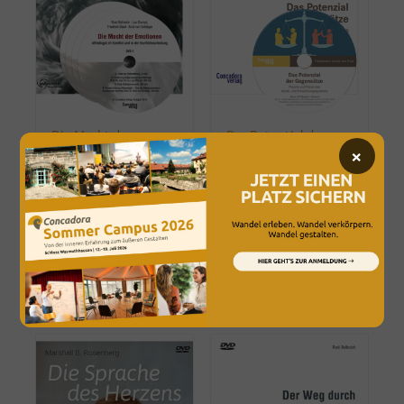
Die Macht der
Das Potential der
×
Emotionen
Gegensätze
€
28,00
€
89,00
Enthält 19% MwSt.
Enthält 19% MwSt.
zzgl.
Versand
zzgl.
Versand
Lieferzeit: ca. 2-3 Werktage
Lieferzeit: ca. 2-3 Werktage
Filme
Filme