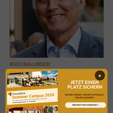
RUDI BALLREICH
Dozent*innen
,
MLK 2023 Speaker
×