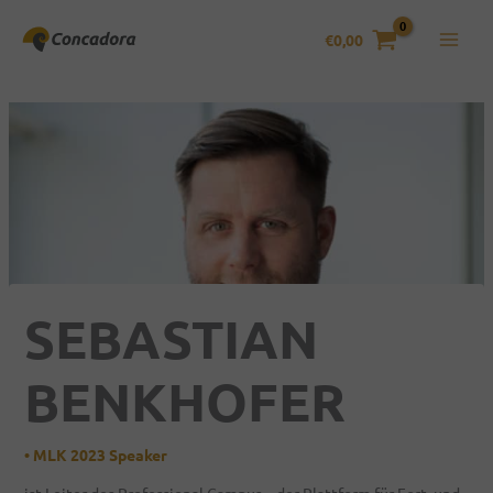
Zum
Inhalt
€
0,00
springen
SEBASTIAN
BENKHOFER
•
MLK 2023 Speaker
ist Leiter des Professional Campus – der Plattform für Fort- und