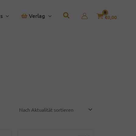
s
Verlag
€
0,00