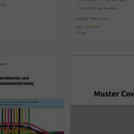
Film (DVD)
Film (Blu-ray)
lme
€19,99
Film (DVD) mit Booklet
Enthält 19% MwSt.
zzgl.
Versand
Filme