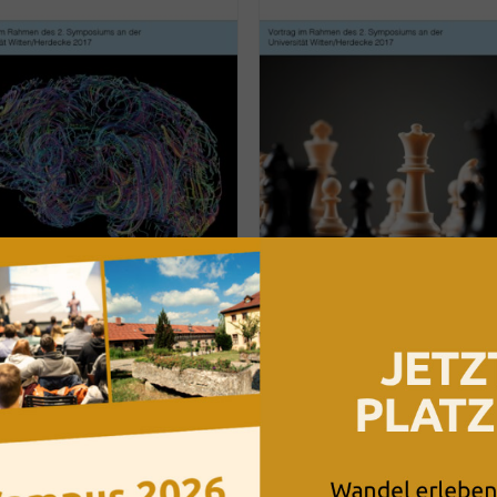
fektlogik in Organisationen
Personale Systemtheorie al
d in Beratungsprozessen
Grundlage der systemische
Organisationsberatung
lme
Filme