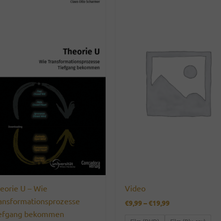
eorie U – Wie
Video
ansformationsprozesse
Preisspanne:
€
9,99
–
€
19,99
€9,99
efgang bekommen
bis