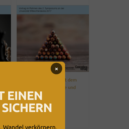
×
s
Klärungsprozesse mit dem
n
Dreieck: Person, Rolle und
System
Filme