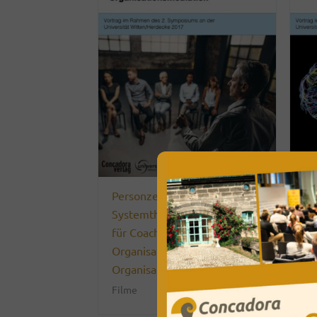
Personzentrierte
Af
Systemtheorie als Grundlage
un
für Coaching,
Fi
Organisationsberatung und
Organisationsmediation
Filme