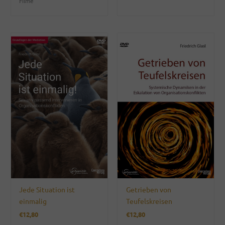
Filme
Jede Situation ist
Getrieben von
einmalig
Teufelskreisen
€
12,80
€
12,80