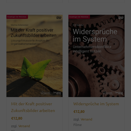
Mit der Kraft positiver
Widersprüche im System
Zukunftsbilder arbeiten
€
12,80
€
12,80
zzgl.
Versand
Filme
zzgl.
Versand