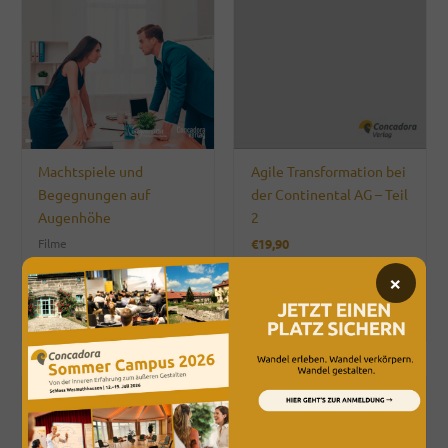
Machtspiele und
Agile Transformation bei
Begegnungen auf
der Continental AG – Teil
Augenhöhe
2
Filme
€
19,90
Enthält 19% MwSt.
×
zzgl.
Versand
Filme