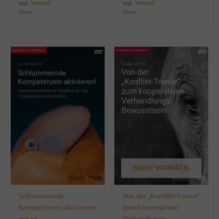
zzgl.
Versand
zzgl.
Versand
Filme
Filme
NICHT VORRÄTIG
Schlummernde
Von der „Konflikt-Trance“
Kompetenzen aktivieren
zum kooperativen
Verhandlungs-